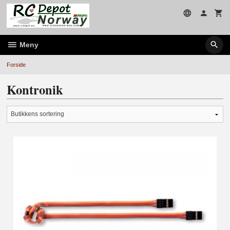
Gå
til
innholdet
Meny
Forside
Kontronik