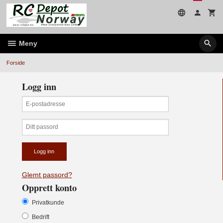
Gå
til
innholdet
Meny
Forside
Logg inn
Glemt passord?
Opprett konto
Privatkunde
Bedrift