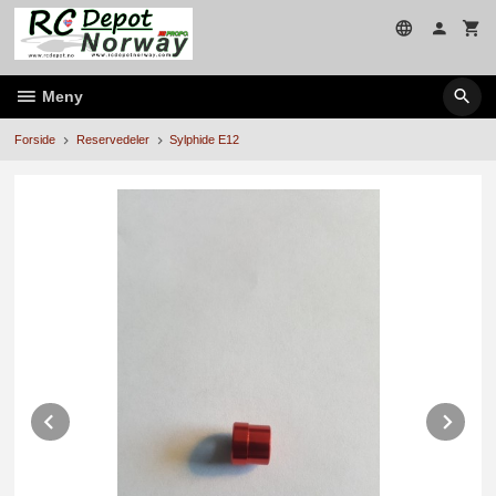
Gå
til
innholdet
Meny
Forside
Reservedeler
Sylphide E12
Prev
Ne