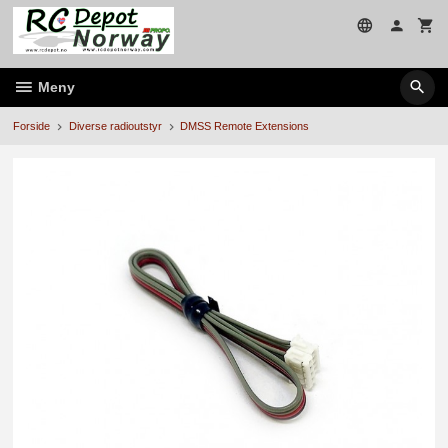
Gå
til
innholdet
Meny
Forside
Diverse radioutstyr
DMSS Remote Extensions