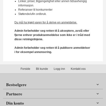
Linker, priser, tilgjengelighet eller annen tidsavhengig
informasjon.
Referanser til konkurrenter
Støtende/ufin ordbruk.
Du må ha kjøpt varen for å skrive en anmeldelse.
Admin forbeholder seg retten til å akseptere, avslå eller
fjerne enhver produktanmeldelse som ikke er i tråd med
disse retningslinjene.
Admin forbeholder seg retten til å publisere anmeldelser
i for eksempel annonsering.
Forside
Bli kunde
Logg inn
Kontakt oss
Bestselgere
Partnere
Din konto