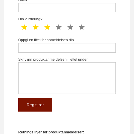
Din vurdering?
1 star
2 star
3 star
4 star
5 star
6 star
Oppgi en tittel for anmeldelsen din
Skriv inn produktanmeldelsen i feltet under
Retningslinjer for produktanmeldelser: