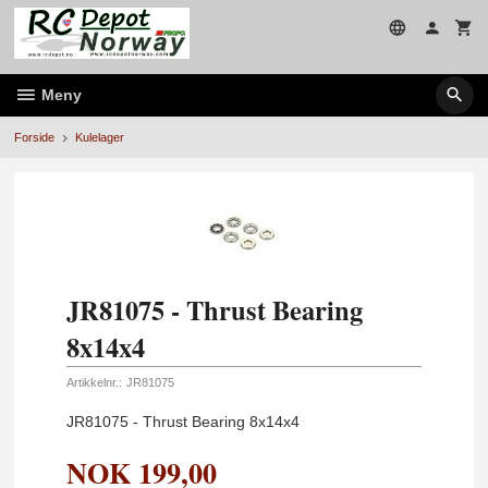
Gå
til
innholdet
Meny
Forside
Kulelager
JR81075 - Thrust Bearing
8x14x4
Artikkelnr.:
JR81075
JR81075 - Thrust Bearing 8x14x4
NOK
199,00