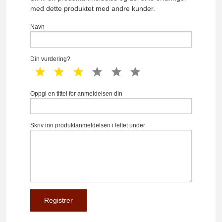
med dette produktet med andre kunder.
Navn
Din vurdering?
1 star
2 star
3 star
4 star
5 star
6 star
Oppgi en tittel for anmeldelsen din
Skriv inn produktanmeldelsen i feltet under