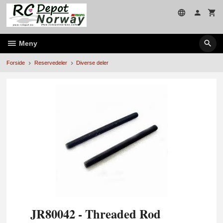
Gå
til
innholdet
Meny
Forside
Reservedeler
Diverse deler
JR80042 - Threaded Rod