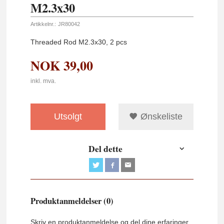
M2.3x30
Artikkelnr.:
JR80042
Threaded Rod M2.3x30, 2 pcs
NOK
39,00
inkl. mva.
Utsolgt
Ønskeliste
Del dette
Produktanmeldelser (0)
Skriv en produktanmeldelse og del dine erfaringer