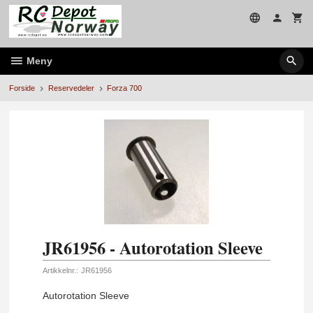
Gå
til
innholdet
Meny
Forside
Reservedeler
Forza 700
JR61956 - Autorotation Sleeve
Artikkelnr.:
JR61956
Autorotation Sleeve