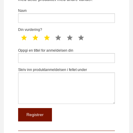
Navn
Din vurdering?
1 star
2 star
3 star
4 star
5 star
6 star
Oppgi en tittel for anmeldelsen din
Skriv inn produktanmeldelsen i feltet under