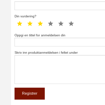
Din vurdering?
1 star
2 star
3 star
4 star
5 star
6 star
Oppgi en tittel for anmeldelsen din
Skriv inn produktanmeldelsen i feltet under