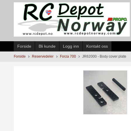
Gå
til
innholdet
Forside
Bli kunde
Logg inn
Kontakt oss
Forside
Reservedeler
Forza 700
JR62000 - Body cover plate