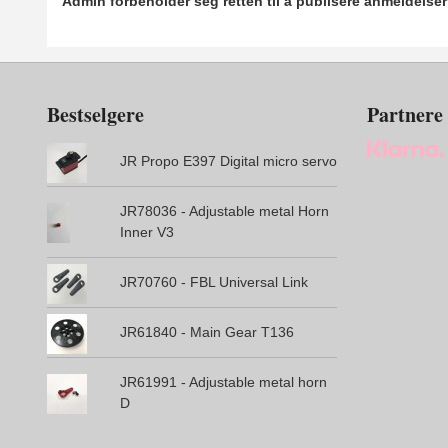
Admin forbeholder seg retten til å publisere anmeldelse
Bestselgere
Partnere
JR Propo E397 Digital micro servo
JR78036 - Adjustable metal Horn
Inner V3
JR70760 - FBL Universal Link
JR61840 - Main Gear T136
JR61991 - Adjustable metal horn
D