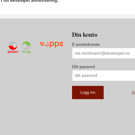
r i for eksempel annonsering.
Din konto
E-postadresse
Ditt passord
G