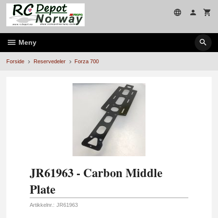
Gå
til
innholdet
Meny
Forside
Reservedeler
Forza 700
JR61963 - Carbon Middle
Plate
Artikkelnr.:
JR61963