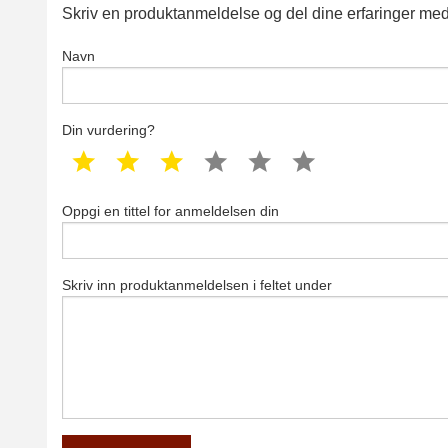
Skriv en produktanmeldelse og del dine erfaringer med
Navn
Din vurdering?
1 star
2 star
3 star
4 star
5 star
6 star
Oppgi en tittel for anmeldelsen din
Skriv inn produktanmeldelsen i feltet under