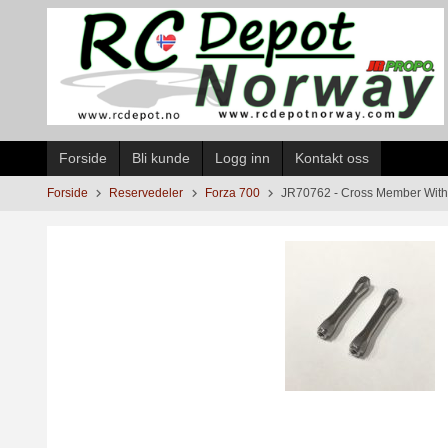
Gå
til
innholdet
Forside
Bli kunde
Logg inn
Kontakt oss
Forside
Reservedeler
Forza 700
JR70762 - Cross Member With