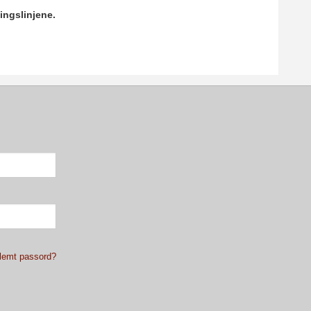
ingslinjene.
lemt passord?