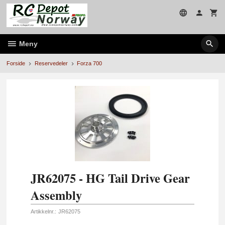
Gå
til
innholdet
Meny
Forside
Reservedeler
Forza 700
JR62075 - HG Tail Drive Gear
Assembly
Artikkelnr.:
JR62075