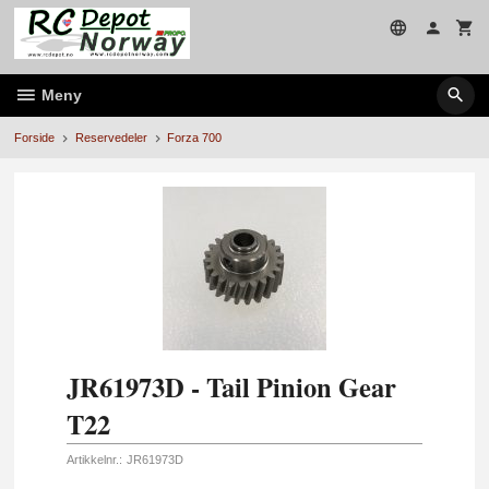
Gå
til
innholdet
Meny
Forside
Reservedeler
Forza 700
JR61973D - Tail Pinion Gear
T22
Artikkelnr.:
JR61973D