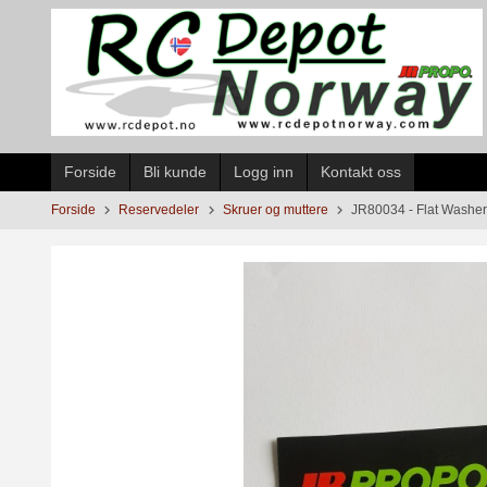
Gå
til
innholdet
Forside
Bli kunde
Logg inn
Kontakt oss
Forside
Reservedeler
Skruer og muttere
JR80034 - Flat Washe