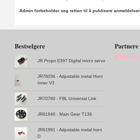
Admin forbeholder seg retten til å publisere anmeldelse
Bestselgere
Partnere
JR Propo E397 Digital micro servo
JR78036 - Adjustable metal Horn
Inner V3
JR70760 - FBL Universal Link
JR61840 - Main Gear T136
JR61991 - Adjustable metal horn
D