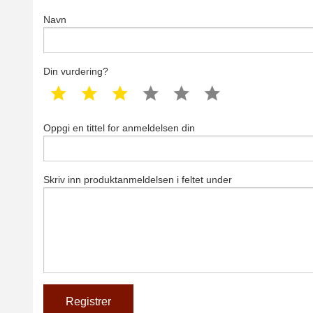
Navn
Din vurdering?
1 star
2 star
3 star
4 star
5 star
6 star
Oppgi en tittel for anmeldelsen din
Skriv inn produktanmeldelsen i feltet under