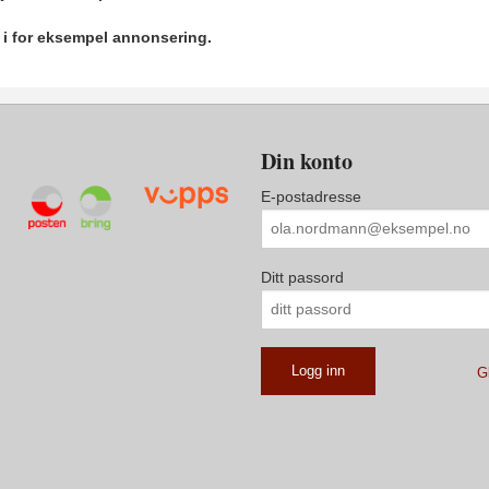
r i for eksempel annonsering.
Din konto
E-postadresse
Ditt passord
G