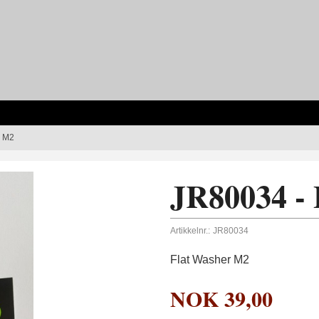
r M2
JR80034 -
Artikkelnr.:
JR80034
Flat Washer M2
NOK
39,00