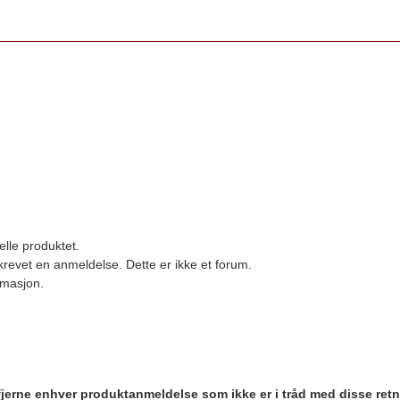
elle produktet.
revet en anmeldelse. Dette er ikke et forum.
ormasjon.
 fjerne enhver produktanmeldelse som ikke er i tråd med disse retn