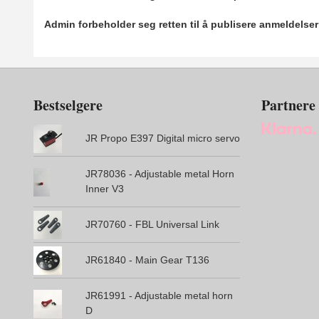
Admin forbeholder seg retten til å publisere anmeldelse
Bestselgere
Partnere
JR Propo E397 Digital micro servo
JR78036 - Adjustable metal Horn
Inner V3
JR70760 - FBL Universal Link
JR61840 - Main Gear T136
JR61991 - Adjustable metal horn
D