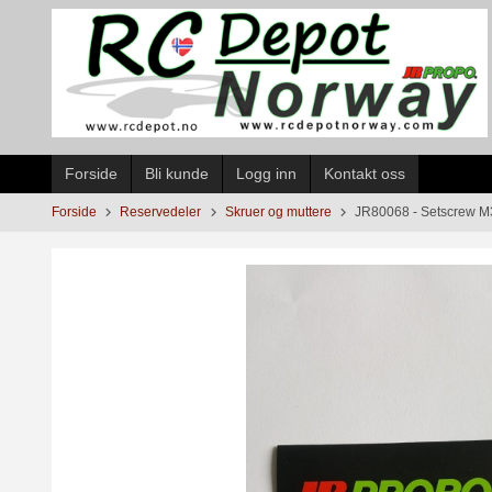
Gå
til
innholdet
Forside
Bli kunde
Logg inn
Kontakt oss
Forside
Reservedeler
Skruer og muttere
JR80068 - Setscrew 