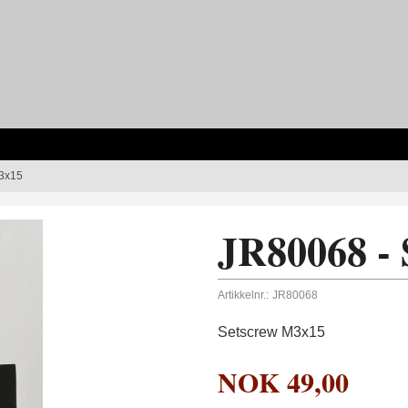
M3x15
JR80068 -
Artikkelnr.:
JR80068
Setscrew M3x15
NOK
49,00