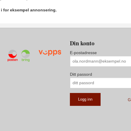
r i for eksempel annonsering.
Din konto
E-postadresse
Ditt passord
G