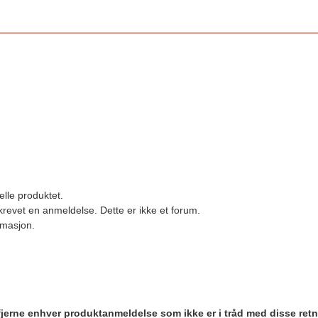
elle produktet.
revet en anmeldelse. Dette er ikke et forum.
ormasjon.
 fjerne enhver produktanmeldelse som ikke er i tråd med disse retn