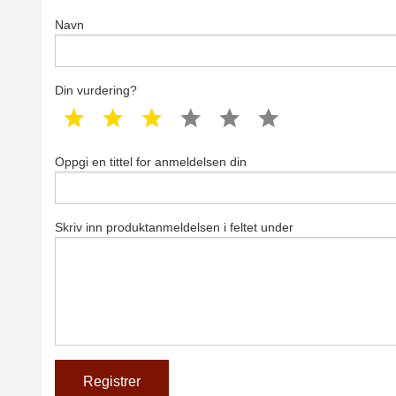
Navn
Din vurdering?
1 star
2 star
3 star
4 star
5 star
6 star
Oppgi en tittel for anmeldelsen din
Skriv inn produktanmeldelsen i feltet under