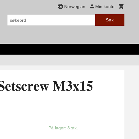
Norwegian
Min konto
Søk
 Setscrew M3x15
På lager: 3 stk.