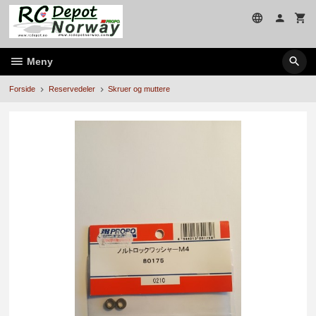
Gå
til
innholdet
Meny
Forside
Reservedeler
Skruer og muttere