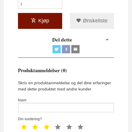
Kjøp
Ønskeliste
Del dette
Produktanmeldelser (0)
Skriv en produktanmeldelse og del dine erfaringer
med dette produktet med andre kunder.
Navn
Din vurdering?
1 star
2 star
3 star
4 star
5 star
6 star