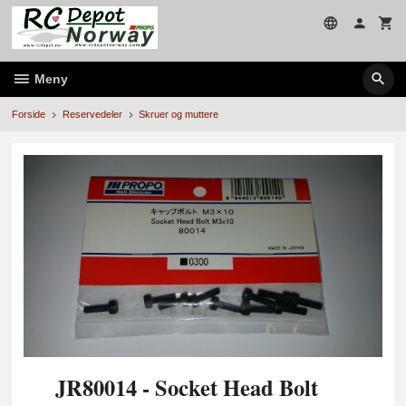
Gå
til
innholdet
Meny
Forside
Reservedeler
Skruer og muttere
JR80014 - Socket Head Bolt