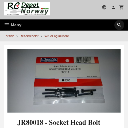
Gå
til
innholdet
Meny
Forside
Reservedeler
Skruer og muttere
JR80018 - Socket Head Bolt