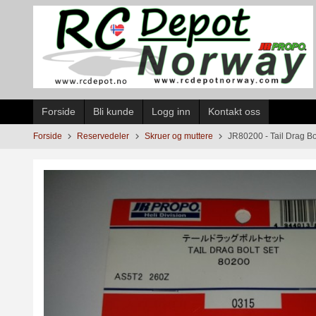
Gå
til
innholdet
Forside
Bli kunde
Logg inn
Kontakt oss
Forside
Reservedeler
Skruer og muttere
JR80200 - Tail Drag Bo