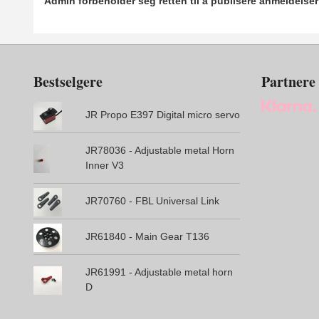
Admin forbeholder seg retten til å publisere anmeldelse
Bestselgere
Partnere
JR Propo E397 Digital micro servo
JR78036 - Adjustable metal Horn
Inner V3
JR70760 - FBL Universal Link
JR61840 - Main Gear T136
JR61991 - Adjustable metal horn
D