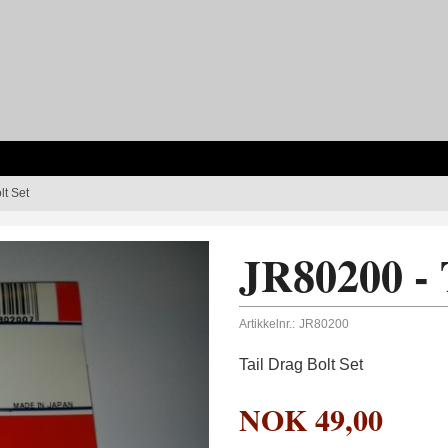
lt Set
JR80200 - 
Artikkelnr.:
JR80200
Tail Drag Bolt Set
NOK
49,00