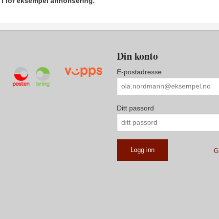
r i for eksempel annonsering.
Din konto
E-postadresse
Ditt passord
G