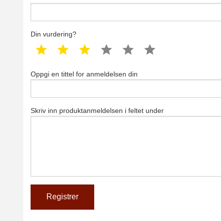
Din vurdering?
1 star
2 star
3 star
4 star
5 star
6 star
Oppgi en tittel for anmeldelsen din
Skriv inn produktanmeldelsen i feltet under