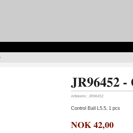
5
JR96452 - 
Artikkelnr.:
JR96452
Control Ball L5.5, 1 pcs
NOK
42,00