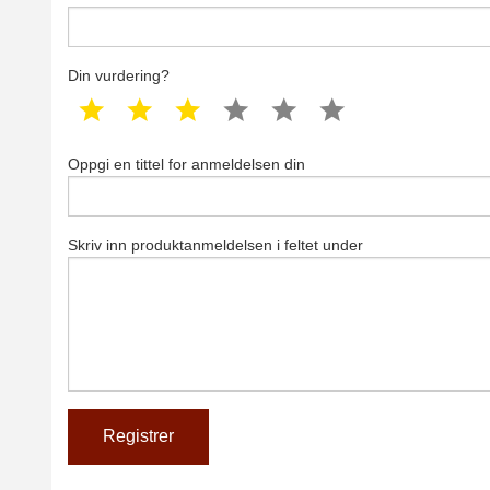
Din vurdering?
1 star
2 star
3 star
4 star
5 star
6 star
Oppgi en tittel for anmeldelsen din
Skriv inn produktanmeldelsen i feltet under