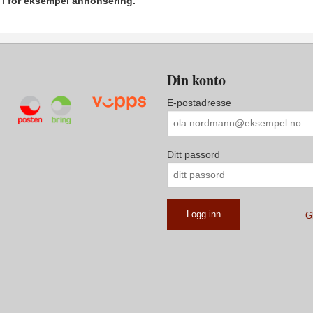
r i for eksempel annonsering.
Din konto
E-postadresse
Ditt passord
G