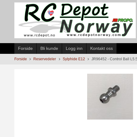
Gå
til
innholdet
Forside
Bli kunde
Logg inn
Kontakt oss
Forside
Reservedeler
Sylphide E12
JR96452 - Control Ball L5.