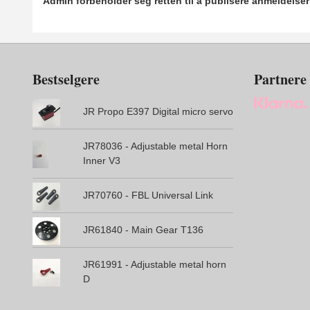
Admin forbeholder seg retten til å publisere anmeldelse
Bestselgere
Partnere
JR Propo E397 Digital micro servo
JR78036 - Adjustable metal Horn
Inner V3
JR70760 - FBL Universal Link
JR61840 - Main Gear T136
JR61991 - Adjustable metal horn
D