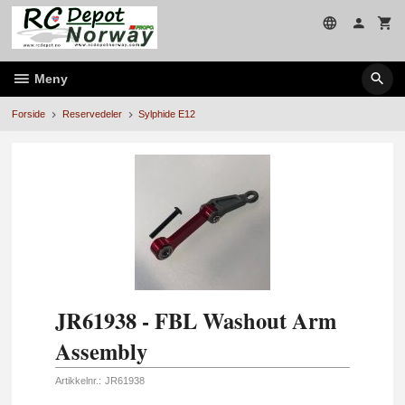
Gå
til
innholdet
Meny
Forside
Reservedeler
Sylphide E12
JR61938 - FBL Washout Arm
Assembly
Artikkelnr.:
JR61938