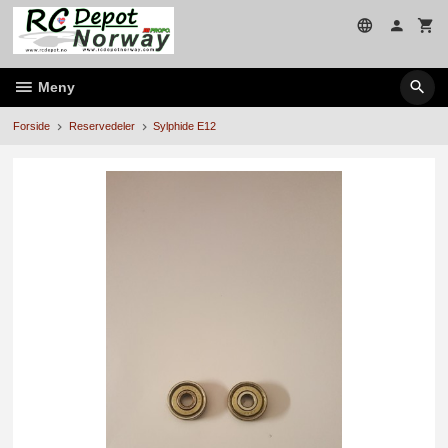
Gå
til
innholdet
Meny
Forside
Reservedeler
Sylphide E12