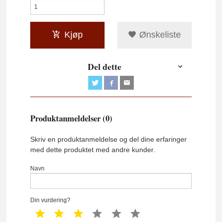
Kjøp
Ønskeliste
Del dette
Produktanmeldelser (0)
Skriv en produktanmeldelse og del dine erfaringer
med dette produktet med andre kunder.
Navn
Din vurdering?
1 star
2 star
3 star
4 star
5 star
6 star