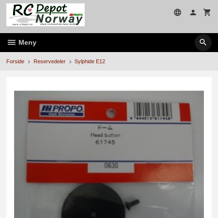
Gå
til
innholdet
Meny
Forside
Reservedeler
Sylphide E12