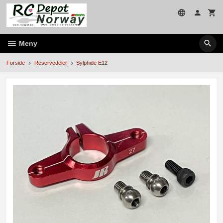
Gå
til
innholdet
Meny
Forside
Reservedeler
Sylphide E12