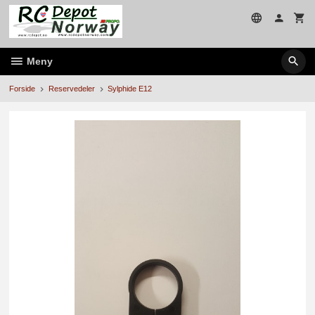
Gå
til
innholdet
Meny
Forside
Reservedeler
Sylphide E12