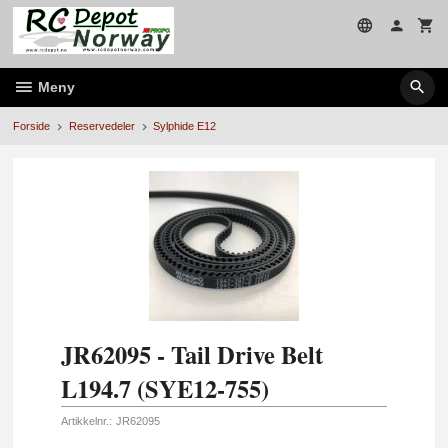
Gå
til
innholdet
Meny
Forside
Reservedeler
Sylphide E12
JR62095 - Tail Drive Belt
L194.7 (SYE12-755)
Artikkelnr.:
JR62095