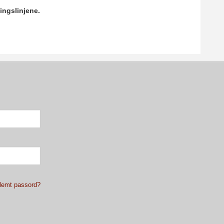
ingslinjene.
lemt passord?