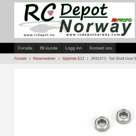
Gå
til
innholdet
Forside
Bli kunde
Logg inn
Kontakt oss
Forside
Reservedeler
Sylphide E12
JR81073 - Tail Shaft Gear