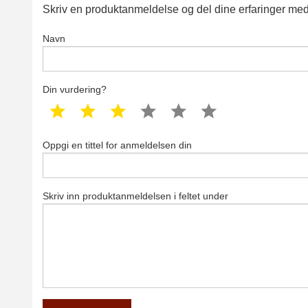
Skriv en produktanmeldelse og del dine erfaringer med
Navn
Din vurdering?
1 star
2 star
3 star
4 star
5 star
6 star
Oppgi en tittel for anmeldelsen din
Skriv inn produktanmeldelsen i feltet under