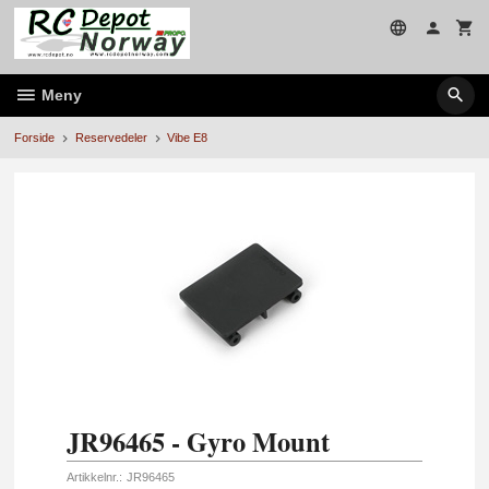
Gå
til
innholdet
Meny
Forside
Reservedeler
Vibe E8
JR96465 - Gyro Mount
Artikkelnr.:
JR96465