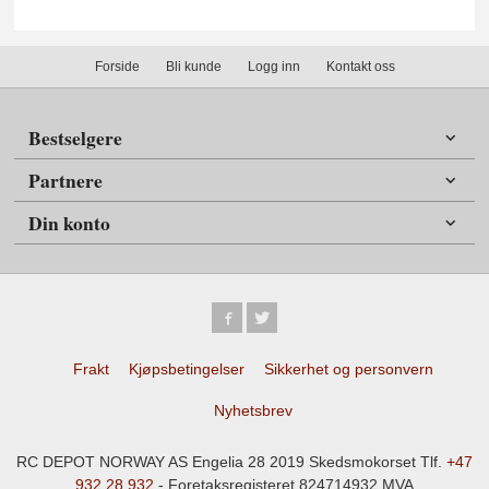
Forside
Bli kunde
Logg inn
Kontakt oss
Bestselgere
Partnere
Din konto
Frakt
Kjøpsbetingelser
Sikkerhet og personvern
Nyhetsbrev
RC DEPOT NORWAY AS Engelia 28 2019 Skedsmokorset Tlf.
+47
932 28 932
- Foretaksregisteret 824714932 MVA