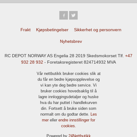
Frakt
Kjøpsbetingelser
Sikkerhet og personvern
Nyhetsbrev
RC DEPOT NORWAY AS Engelia 28 2019 Skedsmokorset Tlf.
+47
932 28 932
- Foretaksregisteret 824714932 MVA
Vår nettbutikk bruker cookies slik at
du får en bedre kjøpsopplevelse og
vi kan yte deg bedre service. Vi
bruker cookies hovedsaklig til å
lagre innloggingsdetaljer og huske
hva du har puttet i handlekurven
din. Fortsett å bruke siden som
normalt om du godtar dette.
Les
mer
eller
endre innstillinger for
cookies.
Powered by
24Nettbutikk