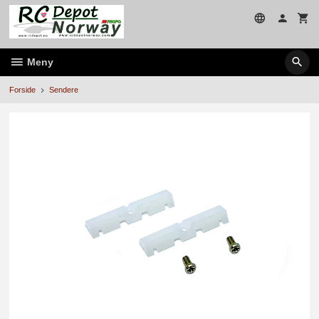
Gå
til
innholdet
Meny
Forside
Sendere