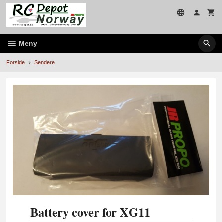
Gå
til
innholdet
Meny
Forside
Sendere
Battery cover for XG11