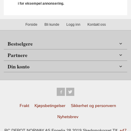
i for eksempel annonsering.
Forside
Bli kunde
Logg inn
Kontakt oss
Bestselgere
Partnere
Din konto
Frakt
Kjøpsbetingelser
Sikkerhet og personvern
Nyhetsbrev
RC DEPOT NORWAY AS Engelia 28 2019 Skedsmokorset Tlf.
+47