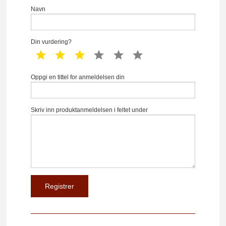
Navn
Din vurdering?
1 star
2 star
3 star
4 star
5 star
6 star
Oppgi en tittel for anmeldelsen din
Skriv inn produktanmeldelsen i feltet under