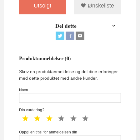
Utsolgt
Ønskeliste
Del dette
Produktanmeldelser (0)
Skriv en produktanmeldelse og del dine erfaringer
med dette produktet med andre kunder.
Navn
Din vurdering?
1 star
2 star
3 star
4 star
5 star
6 star
Oppgi en tittel for anmeldelsen din