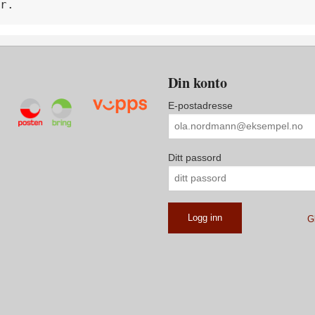
r.
Din konto
E-postadresse
Ditt passord
G