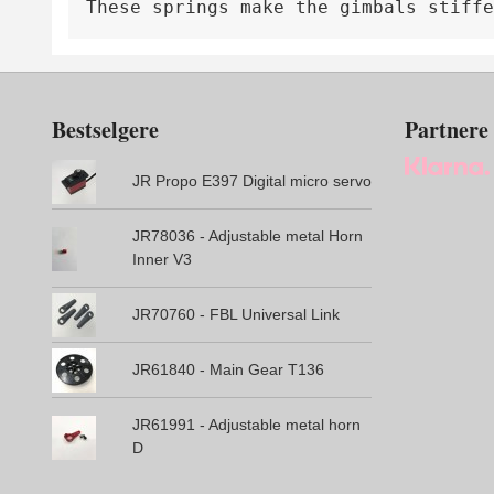
These springs make the gimbals stiffe
Bestselgere
Partnere
JR Propo E397 Digital micro servo
JR78036 - Adjustable metal Horn
Inner V3
JR70760 - FBL Universal Link
JR61840 - Main Gear T136
JR61991 - Adjustable metal horn
D