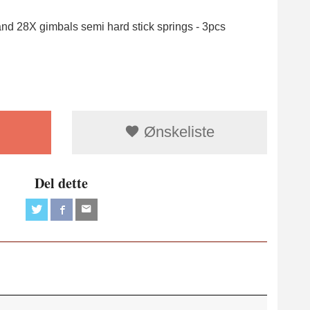
and 28X gimbals semi hard stick springs - 3pcs
Ønskeliste
Del dette