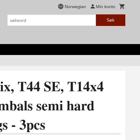
Norwegian
Min konto
Søk
rix, T44 SE, T14x4
mbals semi hard
gs - 3pcs