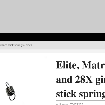
 hard stick springs - 3pcs
Elite, Mat
and 28X gi
stick sprin
Artikkelnr.:
T0077275