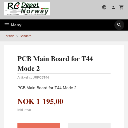
Gå
til
innholdet
Meny
Forside
Sendere
PCB Main Board for T44
Mode 2
Artikkelnr.:
JRPCBT44
PCB Main Board for T44 Mode 2
NOK
1 195,00
inkl. mva.