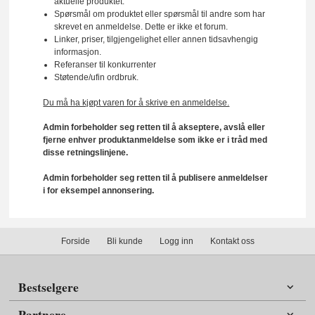
aktuelle produktet.
Spørsmål om produktet eller spørsmål til andre som har
skrevet en anmeldelse. Dette er ikke et forum.
Linker, priser, tilgjengelighet eller annen tidsavhengig
informasjon.
Referanser til konkurrenter
Støtende/ufin ordbruk.
Du må ha kjøpt varen for å skrive en anmeldelse.
Admin forbeholder seg retten til å akseptere, avslå eller
fjerne enhver produktanmeldelse som ikke er i tråd med
disse retningslinjene.
Admin forbeholder seg retten til å publisere anmeldelser
i for eksempel annonsering.
Forside
Bli kunde
Logg inn
Kontakt oss
Bestselgere
Partnere