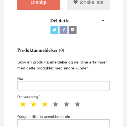
Utsolgt
Ønskeliste
Del dette
Produktanmeldelser (0)
Skriv en produktanmeldelse og del dine erfaringer
med dette produktet med andre kunder.
Navn
Din vurdering?
1 star
2 star
3 star
4 star
5 star
6 star
Oppgi en tittel for anmeldelsen din