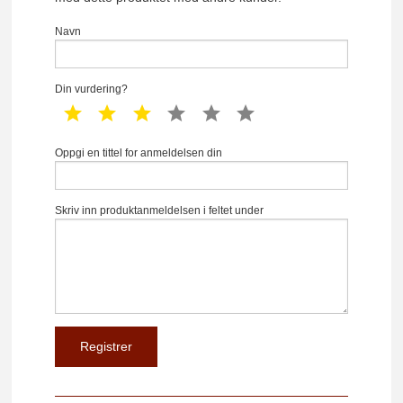
Navn
Din vurdering?
1 star
2 star
3 star
4 star
5 star
6 star
Oppgi en tittel for anmeldelsen din
Skriv inn produktanmeldelsen i feltet under