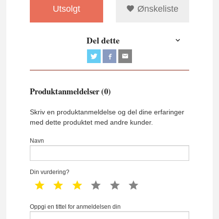
Utsolgt
Ønskeliste
Del dette
Produktanmeldelser (0)
Skriv en produktanmeldelse og del dine erfaringer
med dette produktet med andre kunder.
Navn
Din vurdering?
1 star
2 star
3 star
4 star
5 star
6 star
Oppgi en tittel for anmeldelsen din