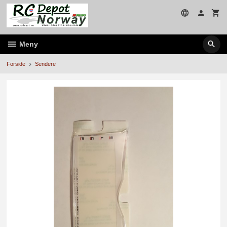
Gå
til
innholdet
Meny
Forside
Sendere